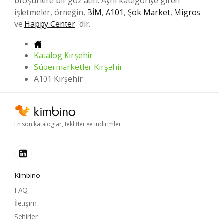
broşürlere bir göz atın. Aynı kategoriye giren
işletmeler, örneğin,
BİM
,
A101
,
Şok Market
,
Migros
ve
Happy Center
'dir.
Katalog Kırşehir
Süpermarketler Kırşehir
A101 Kırşehir
En son kataloglar, teklifler ve indirimler
Kimbino
FAQ
İletişim
Şehirler