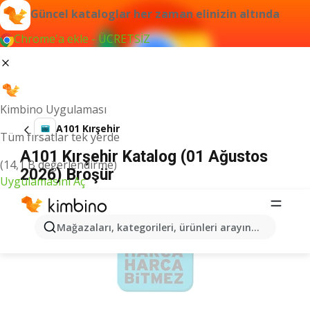
Güncel kataloglar her zaman elinizin altında
Chrome'a ekle - ÜCRETSİZ
Kimbino Uygulaması
A101 Kırşehir
Tüm fırsatlar tek yerde
A101 Kırşehir Katalog (01 Ağustos
(14,1 B değerlendirme)
2026) Broşür
Uygulamasını Aç
İLANLAR
Mağazaları, kategorileri, ürünleri arayın...