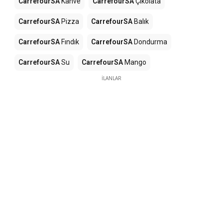
CarrefourSA
Kahve
CarrefourSA
Çikolata
CarrefourSA
Pizza
CarrefourSA
Balık
CarrefourSA
Fındık
CarrefourSA
Dondurma
CarrefourSA
Su
CarrefourSA
Mango
İLANLAR