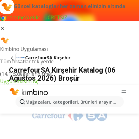
Güncel kataloglar her zaman elinizin altında
Chrome'a ekle - ÜCRETSİZ
Kimbino Uygulaması
CarrefourSA Kırşehir
Tüm fırsatlar tek yerde
CarrefourSA Kırşehir Katalog (06
(14,1 B değerlendirme)
Ağustos 2026) Broşür
Uygulamasını Aç
İLANLAR
Mağazaları, kategorileri, ürünleri arayın...