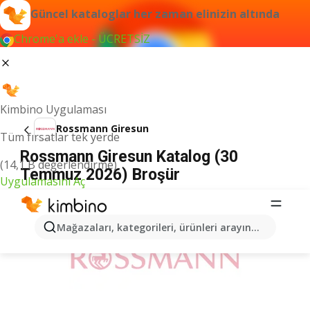
Güncel kataloglar her zaman elinizin altında
Chrome'a ekle - ÜCRETSİZ
Kimbino Uygulaması
Rossmann Giresun
Tüm fırsatlar tek yerde
Rossmann Giresun Katalog (30
(14,1 B değerlendirme)
Temmuz 2026) Broşür
Uygulamasını Aç
İLANLAR
Mağazaları, kategorileri, ürünleri arayın...