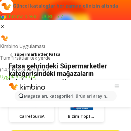
Güncel kataloglar her zaman elinizin altında
Chrome'a ekle - ÜCRETSİZ
Kimbino Uygulaması
Süpermarketler Fatsa
Tüm fırsatlar tek yerde
Fatsa şehrindeki Süpermarketler
(14,1 B değerlendirme)
kategorisindeki mağazaların
Uygulamasını Aç
katalogları mevcuttur
Mağazaları, kategorileri, ürünleri arayın...
CarrefourSA
Bizim Toptan