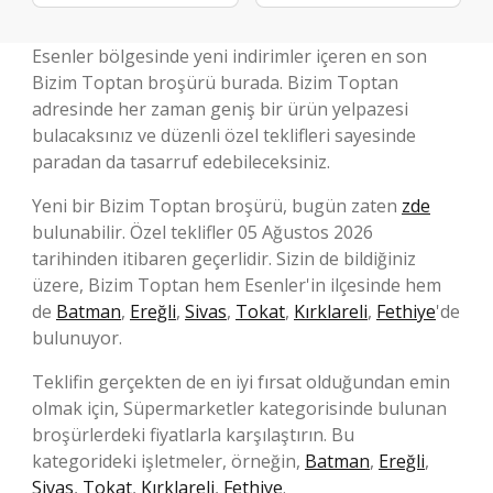
Esenler bölgesinde yeni indirimler içeren en son
Bizim Toptan broşürü burada. Bizim Toptan
adresinde her zaman geniş bir ürün yelpazesi
bulacaksınız ve düzenli özel teklifleri sayesinde
paradan da tasarruf edebileceksiniz.
Yeni bir Bizim Toptan broşürü, bugün zaten
zde
bulunabilir. Özel teklifler 05 Ağustos 2026
tarihinden itibaren geçerlidir. Sizin de bildiğiniz
üzere, Bizim Toptan hem Esenler'in ilçesinde hem
de
Batman
,
Ereğli
,
Sivas
,
Tokat
,
Kırklareli
,
Fethiye
'de
bulunuyor.
Teklifin gerçekten de en iyi fırsat olduğundan emin
olmak için, Süpermarketler kategorisinde bulunan
broşürlerdeki fiyatlarla karşılaştırın. Bu
kategorideki işletmeler, örneğin,
Batman
,
Ereğli
,
Sivas
,
Tokat
,
Kırklareli
,
Fethiye
.