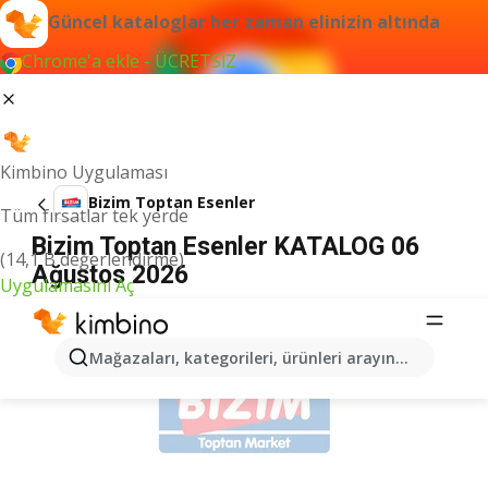
Güncel kataloglar her zaman elinizin altında
Chrome'a ekle - ÜCRETSİZ
Kimbino Uygulaması
Bizim Toptan Esenler
Tüm fırsatlar tek yerde
Bizim Toptan Esenler KATALOG 06
(14,1 B değerlendirme)
Ağustos 2026
Uygulamasını Aç
İLANLAR
Mağazaları, kategorileri, ürünleri arayın...