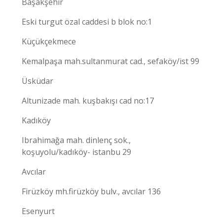
Başakşehir
Eski turgut özal caddesi b blok no:1
Küçükçekmece
Kemalpaşa mah.sultanmurat cad., sefaköy/ist 99
Üsküdar
Altunizade mah. kuşbakışı cad no:17
Kadıköy
Ibrahimağa mah. dinlenç sok.,
koşuyolu/kadıköy- istanbu 29
Avcılar
Firüzköy mh.firüzköy bulv., avcılar 136
Esenyurt