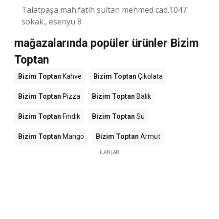
Talatpaşa mah.fatih sultan mehmed cad.1047
sokak., esenyu 8
mağazalarında popüler ürünler Bizim
Toptan
Bizim Toptan
Kahve
Bizim Toptan
Çikolata
Bizim Toptan
Pizza
Bizim Toptan
Balık
Bizim Toptan
Fındık
Bizim Toptan
Su
Bizim Toptan
Mango
Bizim Toptan
Armut
İLANLAR