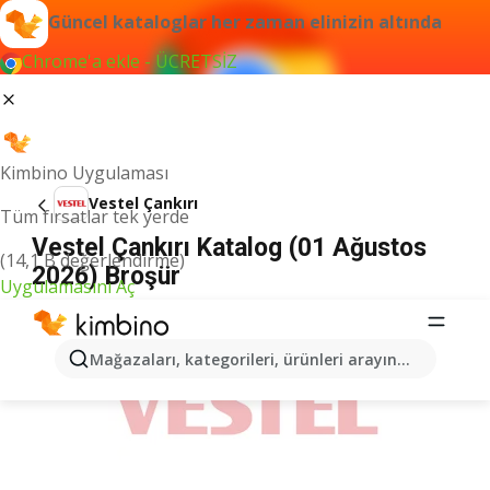
Güncel kataloglar her zaman elinizin altında
Chrome'a ekle - ÜCRETSİZ
Kimbino Uygulaması
Vestel Çankırı
Tüm fırsatlar tek yerde
Vestel Çankırı Katalog (01 Ağustos
(14,1 B değerlendirme)
2026) Broşür
Uygulamasını Aç
İLANLAR
Mağazaları, kategorileri, ürünleri arayın...