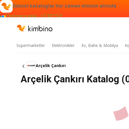
Güncel kataloglar her zaman elinizin altında
Chrome'a ekle - ÜCRETSİZ
Süpermarketler
Elektronikler
Ev, Bahe & Mobilya
Kı
Arçelik Çankırı
Arçelik Çankırı Katalog 