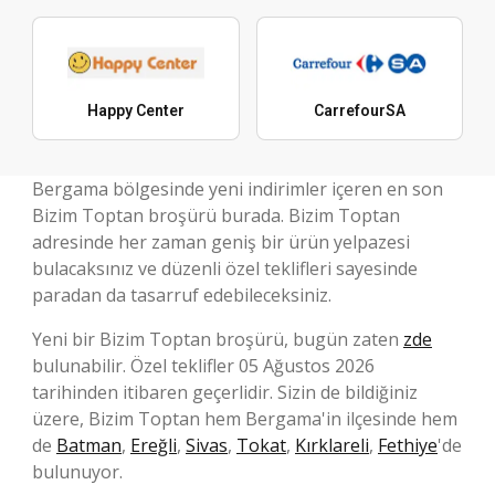
Happy Center
CarrefourSA
Bergama bölgesinde yeni indirimler içeren en son
Bizim Toptan broşürü burada. Bizim Toptan
adresinde her zaman geniş bir ürün yelpazesi
bulacaksınız ve düzenli özel teklifleri sayesinde
paradan da tasarruf edebileceksiniz.
Yeni bir Bizim Toptan broşürü, bugün zaten
zde
bulunabilir. Özel teklifler 05 Ağustos 2026
tarihinden itibaren geçerlidir. Sizin de bildiğiniz
üzere, Bizim Toptan hem Bergama'in ilçesinde hem
de
Batman
,
Ereğli
,
Sivas
,
Tokat
,
Kırklareli
,
Fethiye
'de
bulunuyor.