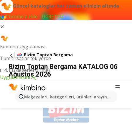
Güncel kataloglar her zaman elinizin altında
Chrome'a ekle - ÜCRETSİZ
Kimbino Uygulaması
Bizim Toptan Bergama
Tüm fırsatlar tek yerde
Bizim Toptan Bergama KATALOG 06
(14,1 B değerlendirme)
Ağustos 2026
Uygulamasını Aç
İLANLAR
Mağazaları, kategorileri, ürünleri arayın...