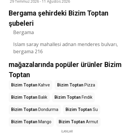
29 Temmuz 2026
-
11 Ağustos 2026
Bergama şehirdeki Bizim Toptan
şubeleri
Bergama
Islam saray mahallesi adnan menderes bulvarı,
bergama 216
mağazalarında popüler ürünler Bizim
Toptan
Bizim Toptan
Kahve
Bizim Toptan
Pizza
Bizim Toptan
Balık
Bizim Toptan
Fındık
Bizim Toptan
Dondurma
Bizim Toptan
Su
Bizim Toptan
Mango
Bizim Toptan
Armut
İLANLAR