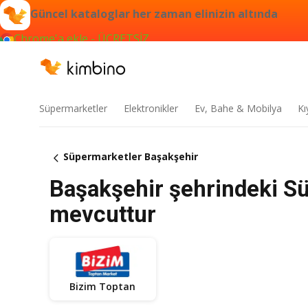
Güncel kataloglar her zaman elinizin altında
Chrome'a ekle - ÜCRETSİZ
Süpermarketler
Elektronikler
Ev, Bahe & Mobilya
Kı
Süpermarketler Başakşehir
Başakşehir şehrindeki Sü
mevcuttur
Bizim Toptan