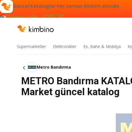
Güncel kataloglar her zaman elinizin altında
Chrome'a ekle - ÜCRETSİZ
Süpermarketler
Elektronikler
Ev, Bahe & Mobilya
Kı
Metro Bandırma
METRO Bandırma KATALOG
Market güncel katalog