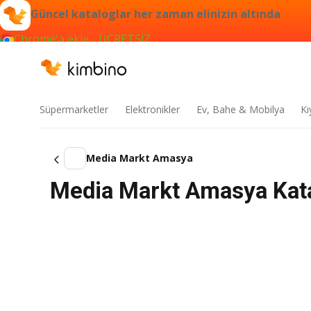
Güncel kataloglar her zaman elinizin altında
Chrome'a ekle - ÜCRETSİZ
Süpermarketler
Elektronikler
Ev, Bahe & Mobilya
Kı
Media Markt Amasya
Media Markt Amasya Kata