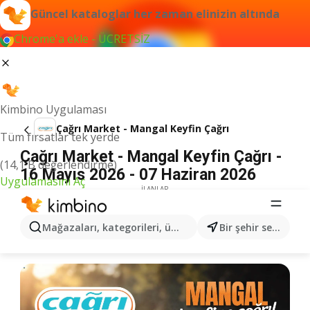
Güncel kataloglar her zaman elinizin altında
Chrome'a ekle - ÜCRETSİZ
Kimbino Uygulaması
Çağrı Market - Mangal Keyfin Çağrı
Tüm fırsatlar tek yerde
Çağrı Market - Mangal Keyfin Çağrı -
(14,1 B değerlendirme)
16 Mayıs 2026 - 07 Haziran 2026
Uygulamasını Aç
İLANLAR
Mağazaları, kategorileri, ürünleri arayın...
Bir şehir seçin