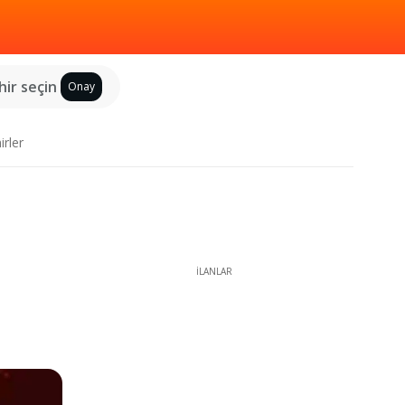
hir seçin
Onay
irler
İLANLAR