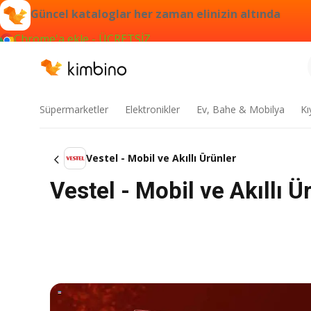
Güncel kataloglar her zaman elinizin altında
Chrome'a ekle - ÜCRETSİZ
Süpermarketler
Elektronikler
Ev, Bahe & Mobilya
Kı
Vestel - Mobil ve Akıllı Ürünler
Vestel - Mobil ve Akıllı Ü