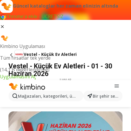
Güncel kataloglar her zaman elinizin altında
Chrome'a ekle - ÜCRETSİZ
Kimbino Uygulaması
Vestel - Küçük Ev Aletleri
Tüm fırsatlar tek yerde
Vestel - Küçük Ev Aletleri - 01 - 30
(14,1 B değerlendirme)
Haziran 2026
Uygulamasını Aç
İLANLAR
Mağazaları, kategorileri, ürünleri arayın...
Bir şehir seçin