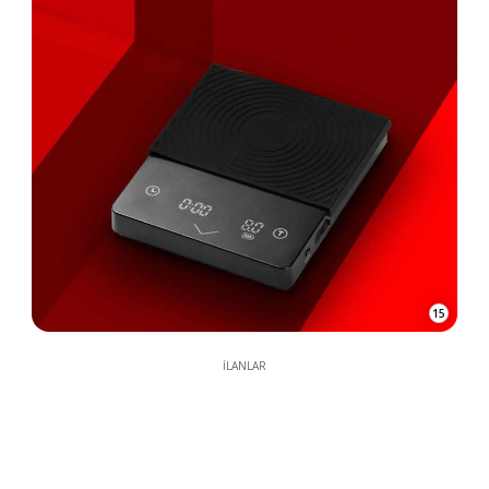
15
İLANLAR