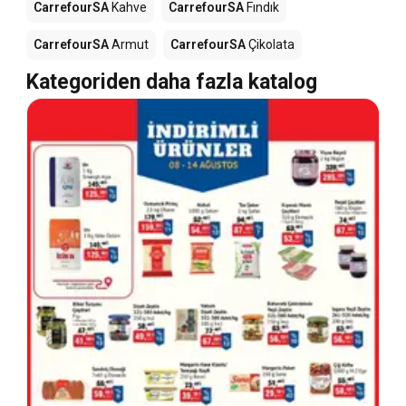
CarrefourSA
Kahve
CarrefourSA
Fındık
CarrefourSA
Armut
CarrefourSA
Çikolata
Kategoriden daha fazla katalog