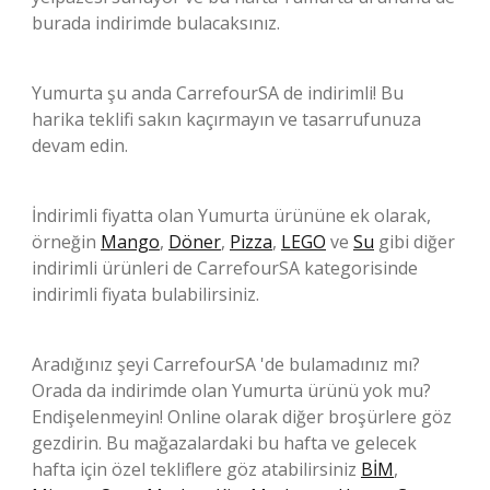
burada indirimde bulacaksınız.
Yumurta şu anda CarrefourSA de indirimli! Bu
harika teklifi sakın kaçırmayın ve tasarrufunuza
devam edin.
İndirimli fiyatta olan Yumurta ürününe ek olarak,
örneğin
Mango
,
Döner
,
Pizza
,
LEGO
ve
Su
gibi diğer
indirimli ürünleri de CarrefourSA kategorisinde
indirimli fiyata bulabilirsiniz.
Aradığınız şeyi CarrefourSA 'de bulamadınız mı?
Orada da indirimde olan Yumurta ürünü yok mu?
Endişelenmeyin! Online olarak diğer broşürlere göz
gezdirin. Bu mağazalardaki bu hafta ve gelecek
hafta için özel tekliflere göz atabilirsiniz
BİM
,