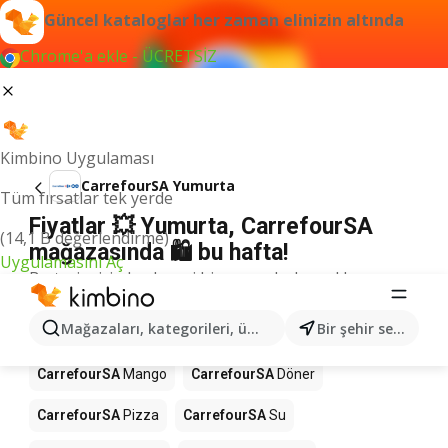
Güncel kataloglar her zaman elinizin altında
Chrome'a ekle - ÜCRETSİZ
Kimbino Uygulaması
CarrefourSA Yumurta
Tüm fırsatlar tek yerde
Fiyatlar 💥 Yumurta, CarrefourSA
(14,1 B değerlendirme)
mağazasında 🛍️ bu hafta!
Uygulamasını Aç
Bu terim için herhangi bir sonuç bulamadık.
Mağazalardaki diğer ürünler
Mağazaları, kategorileri, ürünleri arayın...
Bir şehir seçin
CarrefourSA
CarrefourSA
Mango
CarrefourSA
Döner
CarrefourSA
Pizza
CarrefourSA
Su