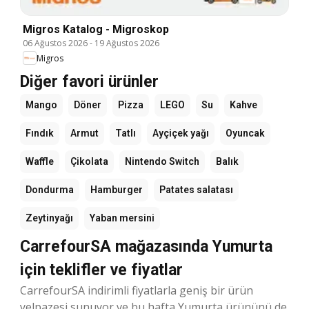
Migros Katalog - Migroskop
06 Ağustos 2026
-
19 Ağustos 2026
Migros
Diğer favori ürünler
Mango
Döner
Pizza
LEGO
Su
Kahve
Fındık
Armut
Tatlı
Ayçiçek yağı
Oyuncak
Waffle
Çikolata
Nintendo Switch
Balık
Dondurma
Hamburger
Patates salatası
Zeytinyağı
Yaban mersini
CarrefourSA mağazasında Yumurta
için teklifler ve fiyatlar
CarrefourSA indirimli fiyatlarla geniş bir ürün
yelpazesi sunuyor ve bu hafta Yumurta ürününü de