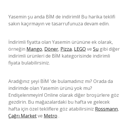
Yasemin şu anda BİM de indirimli! Bu harika teklifi
sakın kaçırmayın ve tasarrufunuza devam edin.
İndirimli fiyatta olan Yasemin ürününe ek olarak,
örneğin
Mango
,
Döner
,
Pizza
,
LEGO
ve
Su
gibi diğer
indirimli ürünleri de BİM kategorisinde indirimli
fiyata bulabilirsiniz.
Aradığınız şeyi BİM 'de bulamadınız mı? Orada da
indirimde olan Yasemin ürünü yok mu?
Endişelenmeyin! Online olarak diğer broşürlere göz
gezdirin. Bu mağazalardaki bu hafta ve gelecek
hafta için özel tekliflere göz atabilirsiniz
Rossmann
,
Çağrı Market
ve
Metro
.