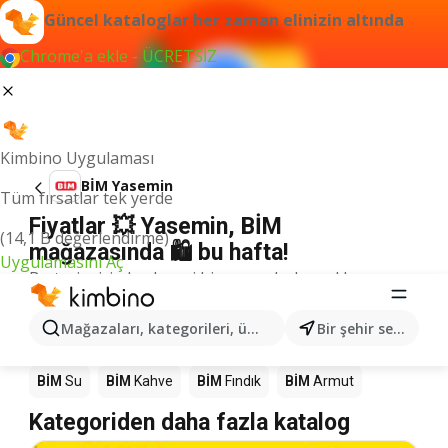
Güncel kataloglar her zaman elinizin altında
Chrome'a ekle - ÜCRETSİZ
Kimbino Uygulaması
BİM Yasemin
Tüm fırsatlar tek yerde
Fiyatlar 💥 Yasemin, BİM
(14,1 B değerlendirme)
mağazasında 🛍️ bu hafta!
Uygulamasını Aç
Bu terim için herhangi bir sonuç bulamadık.
Mağazalardaki diğer ürünler BİM
Mağazaları, kategorileri, ürünleri arayın...
Bir şehir seçin
BİM
Mango
BİM
Döner
BİM
Pizza
BİM
LEGO
BİM
Su
BİM
Kahve
BİM
Fındık
BİM
Armut
Kategoriden daha fazla katalog