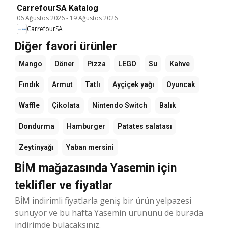
CarrefourSA Katalog
06 Ağustos 2026
-
19 Ağustos 2026
CarrefourSA
Diğer favori ürünler
Mango
Döner
Pizza
LEGO
Su
Kahve
Fındık
Armut
Tatlı
Ayçiçek yağı
Oyuncak
Waffle
Çikolata
Nintendo Switch
Balık
Dondurma
Hamburger
Patates salatası
Zeytinyağı
Yaban mersini
BİM mağazasında Yasemin için
teklifler ve fiyatlar
BİM indirimli fiyatlarla geniş bir ürün yelpazesi
sunuyor ve bu hafta Yasemin ürününü de burada
indirimde bulacaksınız.