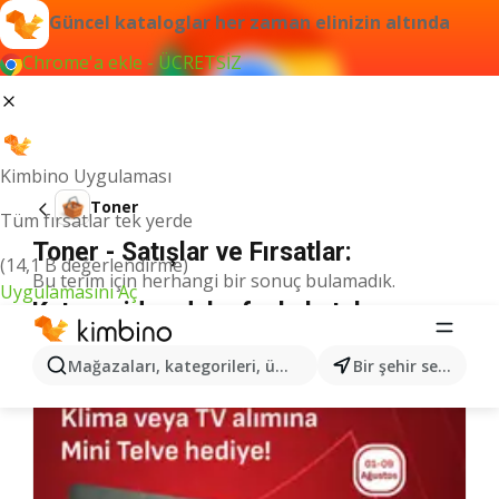
Güncel kataloglar her zaman elinizin altında
Chrome'a ekle - ÜCRETSİZ
Kimbino Uygulaması
Toner
Tüm fırsatlar tek yerde
Toner - Satışlar ve Fırsatlar:
(14,1 B değerlendirme)
Bu terim için herhangi bir sonuç bulamadık.
Uygulamasını Aç
Kategoriden daha fazla katalog
Mağazaları, kategorileri, ürünleri arayın...
Bir şehir seçin