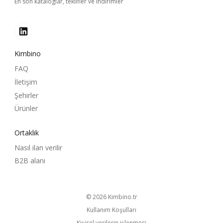
En son kataloglar, teklifler ve indirimler
Kimbino
FAQ
İletişim
Şehirler
Ürünler
Ortaklık
Nasıl ilan verilir
B2B alanı
© 2026
kimbino.tr
Kullanım Koşulları
Kişisel verilerin işlenmesi