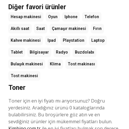
Diğer favori ürünler
Hesap makinesi
Oyun
Iphone
Telefon
Akıllı saat
Saat
Çamaşır makinesi
Fırın
Kahve makinesi
Ipad
Playstation
Laptop
Tablet
Bilgisayar
Radyo
Buzdolabı
Bulaşık makinesi
Klima
Tost makinası
Tost makinesi
Toner
Toner için en iyi fiyatı mı arıyorsunuz? Doğru
yerdesiniz. Aradığınız ürünü 0 kataloglarında
bulabilirsiniz. Bu broşürlere göz atın ve en
sevdiğiniz ürünler için mükemmel fiyatları bulun.
Kimbino.com.tr
ile en iyi fiyatları bulmak son derece