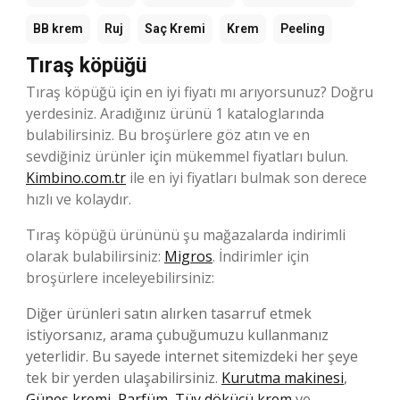
BB krem
Ruj
Saç Kremi
Krem
Peeling
Tıraş köpüğü
Tıraş köpüğü için en iyi fiyatı mı arıyorsunuz? Doğru
yerdesiniz. Aradığınız ürünü 1 kataloglarında
bulabilirsiniz. Bu broşürlere göz atın ve en
sevdiğiniz ürünler için mükemmel fiyatları bulun.
Kimbino.com.tr
ile en iyi fiyatları bulmak son derece
hızlı ve kolaydır.
Tıraş köpüğü ürününü şu mağazalarda indirimli
olarak bulabilirsiniz:
Migros
. İndirimler için
broşürlere inceleyebilirsiniz:
Diğer ürünleri satın alırken tasarruf etmek
istiyorsanız, arama çubuğumuzu kullanmanız
yeterlidir. Bu sayede internet sitemizdeki her şeye
tek bir yerden ulaşabilirsiniz.
Kurutma makinesi
,
Güneş kremi
,
Parfüm
,
Tüy dökücü krem
ve