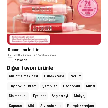
Rossmann İndirim
30 Temmuz 2026
-
27 Ağustos 2026
Rossmann
Diğer favori ürünler
Kurutma makinesi
Güneş kremi
Parfüm
Tüy dökücü krem
Şampuan
Deodorant
Rimel
Diş macunu
Eyeliner
Saç spreyi
Makyaj
Kapatıcı
Allık
Sıvı sabunluk
Bulaşık deterjanı