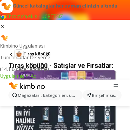
Güncel kataloglar her zaman elinizin altında
Chrome'a ekle - ÜCRETSİZ
Kimbino Uygulaması
Tıraş köpüğü
Tüm fırsatlar tek yerde
Tıraş köpüğü - Satışlar ve Fırsatlar:
(14,1 B değerlendirme)
Uygulamasını Aç
Mağazaları, kategorileri, ürünleri arayın...
Bir şehir seçin