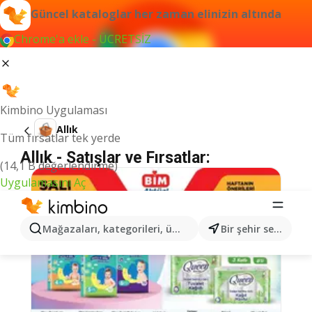
Güncel kataloglar her zaman elinizin altında
Chrome'a ekle - ÜCRETSİZ
Kimbino Uygulaması
Allık
Tüm fırsatlar tek yerde
Allık - Satışlar ve Fırsatlar:
(14,1 B değerlendirme)
Uygulamasını Aç
Mağazaları, kategorileri, ürünleri arayın...
Bir şehir seçin