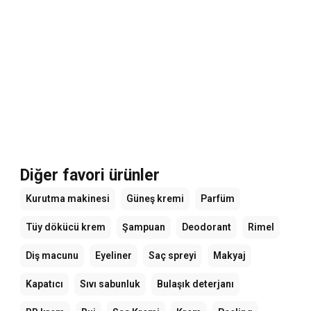
Diğer favori ürünler
Kurutma makinesi
Güneş kremi
Parfüm
Tüy dökücü krem
Şampuan
Deodorant
Rimel
Diş macunu
Eyeliner
Saç spreyi
Makyaj
Kapatıcı
Sıvı sabunluk
Bulaşık deterjanı