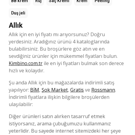
BB krem
Ruj
Saç Kremi
Krem
Peeling
Duş jeli
Allık
Allık için en iyi fiyatı mı arıyorsunuz? Doğru
yerdesiniz. Aradığınız ürünü 4 kataloglarında
bulabilirsiniz. Bu broşürlere göz atın ve en
sevdiğiniz ürünler için mükemmel fiyatları bulun.
Kimbino.com.tr
ile en iyi fiyatları bulmak son derece
hızlı ve kolaydır.
Şu anda Allık için bu mağazalarda indirimli satış
yapılıyor:
BİM
,
Şok Market
,
Gratis
ve
Rossmann
.
İndirimli fiyatlara ilişkin bilgilere broşülerden
ulaşılabilir:
Diğer ürünleri satın alırken tasarruf etmek
istiyorsanız, arama çubuğumuzu kullanmanız
yeterlidir. Bu sayede internet sitemizdeki her şeye