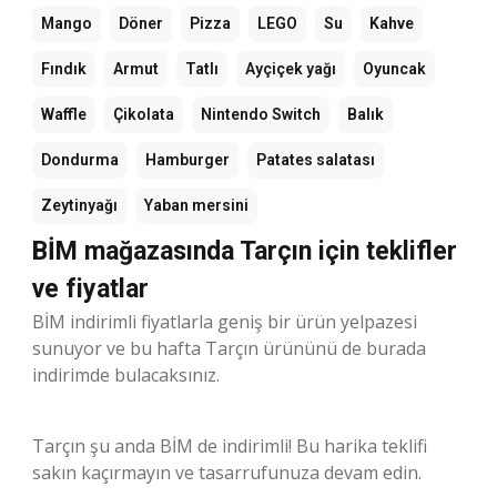
Mango
Döner
Pizza
LEGO
Su
Kahve
Fındık
Armut
Tatlı
Ayçiçek yağı
Oyuncak
Waffle
Çikolata
Nintendo Switch
Balık
Dondurma
Hamburger
Patates salatası
Zeytinyağı
Yaban mersini
BİM mağazasında Tarçın için teklifler
ve fiyatlar
BİM indirimli fiyatlarla geniş bir ürün yelpazesi
sunuyor ve bu hafta Tarçın ürününü de burada
indirimde bulacaksınız.
Tarçın şu anda BİM de indirimli! Bu harika teklifi
sakın kaçırmayın ve tasarrufunuza devam edin.