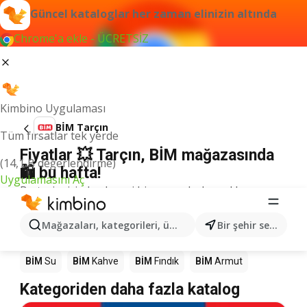
Güncel kataloglar her zaman elinizin altında
Chrome'a ekle - ÜCRETSİZ
Kimbino Uygulaması
BİM Tarçın
Tüm fırsatlar tek yerde
Fiyatlar 💥 Tarçın, BİM mağazasında
(14,1 B değerlendirme)
🛍️ bu hafta!
Uygulamasını Aç
Bu terim için herhangi bir sonuç bulamadık.
Mağazalardaki diğer ürünler BİM
Mağazaları, kategorileri, ürünleri arayın...
Bir şehir seçin
BİM
Mango
BİM
Döner
BİM
Pizza
BİM
LEGO
BİM
Su
BİM
Kahve
BİM
Fındık
BİM
Armut
Kategoriden daha fazla katalog