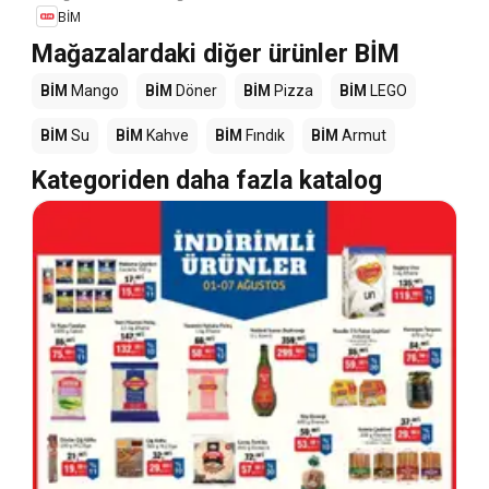
BİM
Mağazalardaki diğer ürünler BİM
BİM
Mango
BİM
Döner
BİM
Pizza
BİM
LEGO
BİM
Su
BİM
Kahve
BİM
Fındık
BİM
Armut
Kategoriden daha fazla katalog