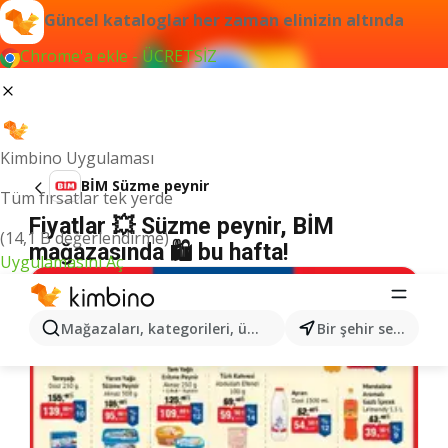
Güncel kataloglar her zaman elinizin altında
Chrome'a ekle - ÜCRETSİZ
Kimbino Uygulaması
BİM Süzme peynir
Tüm fırsatlar tek yerde
Fiyatlar 💥 Süzme peynir, BİM
(14,1 B değerlendirme)
mağazasında 🛍️ bu hafta!
Uygulamasını Aç
Mağazaları, kategorileri, ürünleri arayın...
Bir şehir seçin