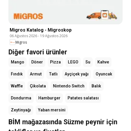
Migros Katalog - Migroskop
06 Ağustos 2026
-
19 Ağustos 2026
Migros
Diğer favori ürünler
Mango
Döner
Pizza
LEGO
Su
Kahve
Fındık
Armut
Tatlı
Ayçiçek yağı
Oyuncak
Waffle
Çikolata
Nintendo Switch
Balık
Dondurma
Hamburger
Patates salatası
Zeytinyağı
Yaban mersini
BİM mağazasında Süzme peynir için