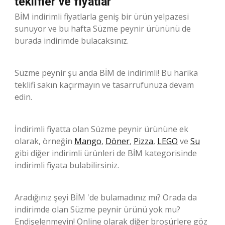
teklifler ve fiyatlar
BİM indirimli fiyatlarla geniş bir ürün yelpazesi
sunuyor ve bu hafta Süzme peynir ürününü de
burada indirimde bulacaksınız.
Süzme peynir şu anda BİM de indirimli! Bu harika
teklifi sakın kaçırmayın ve tasarrufunuza devam
edin.
İndirimli fiyatta olan Süzme peynir ürününe ek
olarak, örneğin
Mango
,
Döner
,
Pizza
,
LEGO
ve
Su
gibi diğer indirimli ürünleri de BİM kategorisinde
indirimli fiyata bulabilirsiniz.
Aradığınız şeyi BİM 'de bulamadınız mı? Orada da
indirimde olan Süzme peynir ürünü yok mu?
Endişelenmeyin! Online olarak diğer broşürlere göz