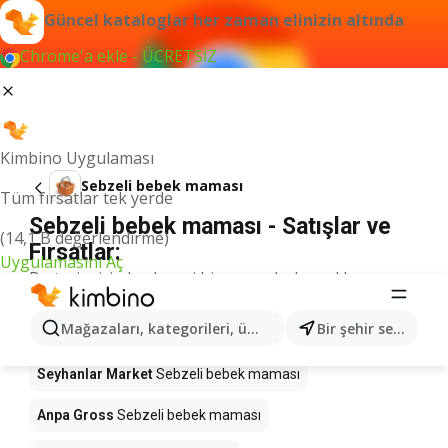
Güncel kataloglar her zaman elinizin altında
Chrome'a ekle - ÜCRETSİZ
Kimbino Uygulaması
Sebzeli bebek maması
Tüm fırsatlar tek yerde
Sebzeli bebek maması - Satışlar ve
(14,1 B değerlendirme)
Fırsatlar:
Uygulamasını Aç
Bu terim için herhangi bir sonuç bulamadık.
Sebzeli bebek maması kampanyada -
Mağazaları, kategorileri, ürünleri arayın...
Bir şehir seçin
nereden alınır?
Seyhanlar Market
Sebzeli bebek maması
Anpa Gross
Sebzeli bebek maması