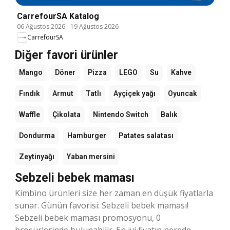
CarrefourSA Katalog
06 Ağustos 2026
-
19 Ağustos 2026
CarrefourSA
Diğer favori ürünler
Mango
Döner
Pizza
LEGO
Su
Kahve
Fındık
Armut
Tatlı
Ayçiçek yağı
Oyuncak
Waffle
Çikolata
Nintendo Switch
Balık
Dondurma
Hamburger
Patates salatası
Zeytinyağı
Yaban mersini
Sebzeli bebek maması
Kimbino ürünleri size her zaman en düşük fiyatlarla
sunar. Günün favorisi: Sebzeli bebek maması!
Sebzeli bebek maması promosyonu, 0
broşürlerinde bulunabilir. En iyi fiyatın nerede