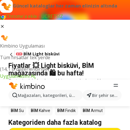
Güncel kataloglar her zaman elinizin altında
Chrome'a ekle - ÜCRETSİZ
Kimbino Uygulaması
BİM Light bisküvi
Tüm fırsatlar tek yerde
Fiyatlar 💥 Light bisküvi, BİM
(14,1 B değerlendirme)
mağazasında 🛍️ bu hafta!
Uygulamasını Aç
Bu terim için herhangi bir sonuç bulamadık.
Mağazalardaki diğer ürünler BİM
Mağazaları, kategorileri, ürünleri arayın...
Bir şehir seçin
BİM
Mango
BİM
Döner
BİM
Pizza
BİM
LEGO
BİM
Su
BİM
Kahve
BİM
Fındık
BİM
Armut
Kategoriden daha fazla katalog