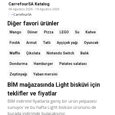
CarrefourSA Katalog
06 Ağustos 2026
-
19 Ağustos 2026
CarrefourSA
Diğer favori ürünler
Mango
Döner
Pizza
LEGO
Su
Kahve
Fındık
Armut
Tatlı
Ayçiçek yağı
Oyuncak
Waffle
Çikolata
Nintendo Switch
Balık
Dondurma
Hamburger
Patates salatası
Zeytinyağı
Yaban mersini
BİM mağazasında Light bisküvi için
teklifler ve fiyatlar
BİM indirimli fiyatlarla geniş bir ürün yelpazesi
sunuyor ve bu hafta Light bisküvi ürününü de
burada indirimde bulacaksınız.