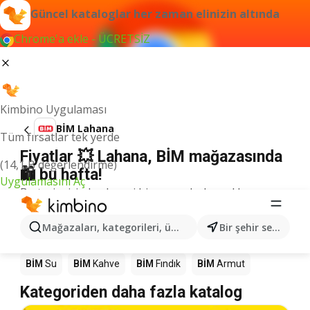
Güncel kataloglar her zaman elinizin altında
Chrome'a ekle - ÜCRETSİZ
Kimbino Uygulaması
BİM Lahana
Tüm fırsatlar tek yerde
Fiyatlar 💥 Lahana, BİM mağazasında
(14,1 B değerlendirme)
🛍️ bu hafta!
Uygulamasını Aç
Bu terim için herhangi bir sonuç bulamadık.
Mağazalardaki diğer ürünler BİM
Mağazaları, kategorileri, ürünleri arayın...
Bir şehir seçin
BİM
Mango
BİM
Döner
BİM
Pizza
BİM
LEGO
BİM
Su
BİM
Kahve
BİM
Fındık
BİM
Armut
Kategoriden daha fazla katalog