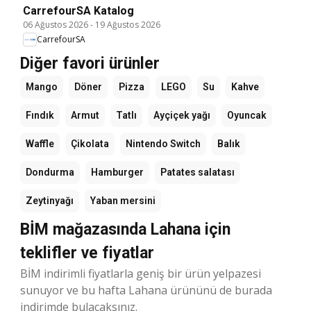
CarrefourSA Katalog
06 Ağustos 2026
-
19 Ağustos 2026
CarrefourSA
Diğer favori ürünler
Mango
Döner
Pizza
LEGO
Su
Kahve
Fındık
Armut
Tatlı
Ayçiçek yağı
Oyuncak
Waffle
Çikolata
Nintendo Switch
Balık
Dondurma
Hamburger
Patates salatası
Zeytinyağı
Yaban mersini
BİM mağazasında Lahana için
teklifler ve fiyatlar
BİM indirimli fiyatlarla geniş bir ürün yelpazesi
sunuyor ve bu hafta Lahana ürününü de burada
indirimde bulacaksınız.