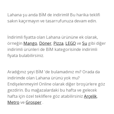
Lahana şu anda BİM de indirimli! Bu harika teklifi
sakın kaçırmayın ve tasarrufunuza devam edin.
İndirimli fiyatta olan Lahana ürününe ek olarak,
örneğin
Mango
,
Döner
,
Pizza
,
LEGO
ve
Su
gibi diğer
indirimli ürünleri de BİM kategorisinde indirimli
fiyata bulabilirsiniz.
Aradığınız şeyi BİM 'de bulamadınız mı? Orada da
indirimde olan Lahana ürünü yok mu?
Endişelenmeyin! Online olarak diğer broşürlere göz
gezdirin. Bu mağazalardaki bu hafta ve gelecek
hafta için özel tekliflere göz atabilirsiniz
Arçelik
,
Metro
ve
Grosper
.