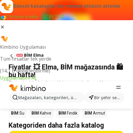
Güncel kataloglar her zaman elinizin altında
Chrome'a ekle - ÜCRETSİZ
Kimbino Uygulaması
BİM Elma
Tüm fırsatlar tek yerde
Fiyatlar 💥 Elma, BİM mağazasında 🛍️
(14,1 B değerlendirme)
bu hafta!
Uygulamasını Aç
Bu terim için herhangi bir sonuç bulamadık.
Mağazalardaki diğer ürünler BİM
Mağazaları, kategorileri, ürünleri arayın...
Bir şehir seçin
BİM
Mango
BİM
Döner
BİM
Pizza
BİM
LEGO
BİM
Su
BİM
Kahve
BİM
Fındık
BİM
Armut
Kategoriden daha fazla katalog