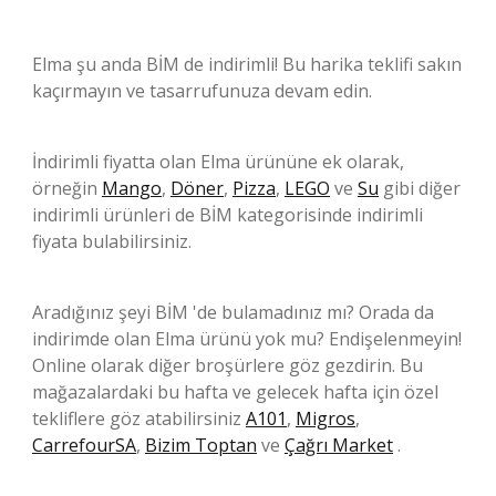
Elma şu anda BİM de indirimli! Bu harika teklifi sakın
kaçırmayın ve tasarrufunuza devam edin.
İndirimli fiyatta olan Elma ürününe ek olarak,
örneğin
Mango
,
Döner
,
Pizza
,
LEGO
ve
Su
gibi diğer
indirimli ürünleri de BİM kategorisinde indirimli
fiyata bulabilirsiniz.
Aradığınız şeyi BİM 'de bulamadınız mı? Orada da
indirimde olan Elma ürünü yok mu? Endişelenmeyin!
Online olarak diğer broşürlere göz gezdirin. Bu
mağazalardaki bu hafta ve gelecek hafta için özel
tekliflere göz atabilirsiniz
A101
,
Migros
,
CarrefourSA
,
Bizim Toptan
ve
Çağrı Market
.