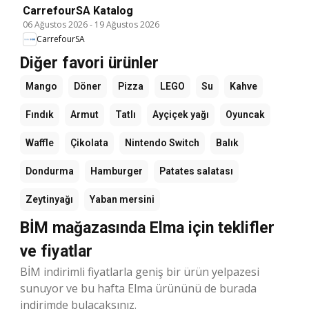
CarrefourSA Katalog
06 Ağustos 2026
-
19 Ağustos 2026
CarrefourSA
Diğer favori ürünler
Mango
Döner
Pizza
LEGO
Su
Kahve
Fındık
Armut
Tatlı
Ayçiçek yağı
Oyuncak
Waffle
Çikolata
Nintendo Switch
Balık
Dondurma
Hamburger
Patates salatası
Zeytinyağı
Yaban mersini
BİM mağazasında Elma için teklifler
ve fiyatlar
BİM indirimli fiyatlarla geniş bir ürün yelpazesi
sunuyor ve bu hafta Elma ürününü de burada
indirimde bulacaksınız.