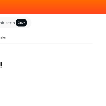
hir seçin
Onay
irler
!