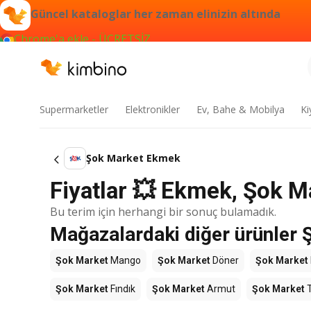
Güncel kataloglar her zaman elinizin altında
Chrome'a ekle - ÜCRETSİZ
Supermarketler
Elektronikler
Ev, Bahe & Mobilya
Ki
Şok Market Ekmek
Fiyatlar 💥 Ekmek, Şok M
Bu terim için herhangi bir sonuç bulamadık.
Mağazalardaki diğer ürünler 
Şok Market
Mango
Şok Market
Döner
Şok Market
Şok Market
Fındık
Şok Market
Armut
Şok Market
T