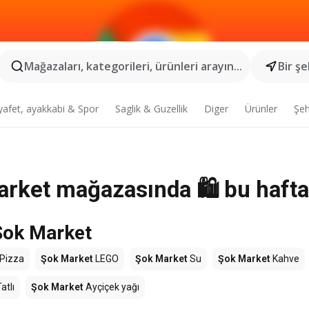
Mağazaları, kategorileri, ürünleri arayın...
Bir şe
yafet, ayakkabi & Spor
Saglik & Guzellik
Diger
Ürünler
Şeh
arket mağazasında 🛍️ bu hafta
Şok Market
Pizza
Şok Market
LEGO
Şok Market
Su
Şok Market
Kahve
atlı
Şok Market
Ayçiçek yağı