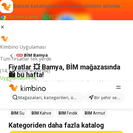
Güncel kataloglar her zaman elinizin altında
Chrome'a ekle - ÜCRETSİZ
Kimbino Uygulaması
BİM Bamya
Tüm fırsatlar tek yerde
Fiyatlar 💥 Bamya, BİM mağazasında
(14,1 B değerlendirme)
🛍️ bu hafta!
Uygulamasını Aç
Bu terim için herhangi bir sonuç bulamadık.
Mağazalardaki diğer ürünler BİM
Mağazaları, kategorileri, ürünleri arayın...
Bir şehir seçin
BİM
Mango
BİM
Döner
BİM
Pizza
BİM
LEGO
BİM
Su
BİM
Kahve
BİM
Fındık
BİM
Armut
Kategoriden daha fazla katalog