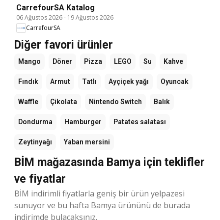
CarrefourSA Katalog
06 Ağustos 2026
-
19 Ağustos 2026
CarrefourSA
Diğer favori ürünler
Mango
Döner
Pizza
LEGO
Su
Kahve
Fındık
Armut
Tatlı
Ayçiçek yağı
Oyuncak
Waffle
Çikolata
Nintendo Switch
Balık
Dondurma
Hamburger
Patates salatası
Zeytinyağı
Yaban mersini
BİM mağazasında Bamya için teklifler
ve fiyatlar
BİM indirimli fiyatlarla geniş bir ürün yelpazesi
sunuyor ve bu hafta Bamya ürününü de burada
indirimde bulacaksınız.