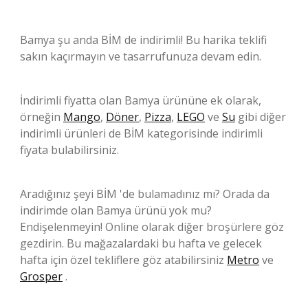
Bamya şu anda BİM de indirimli! Bu harika teklifi
sakın kaçırmayın ve tasarrufunuza devam edin.
İndirimli fiyatta olan Bamya ürününe ek olarak,
örneğin
Mango
,
Döner
,
Pizza
,
LEGO
ve
Su
gibi diğer
indirimli ürünleri de BİM kategorisinde indirimli
fiyata bulabilirsiniz.
Aradığınız şeyi BİM 'de bulamadınız mı? Orada da
indirimde olan Bamya ürünü yok mu?
Endişelenmeyin! Online olarak diğer broşürlere göz
gezdirin. Bu mağazalardaki bu hafta ve gelecek
hafta için özel tekliflere göz atabilirsiniz
Metro
ve
Grosper
.