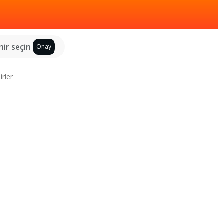
hir seçin
Onay
irler