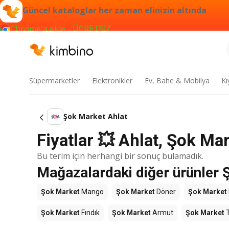
Güncel kataloglar her zaman elinizin altında
Chrome'a ekle - ÜCRETSİZ
Süpermarketler
Elektronikler
Ev, Bahe & Mobilya
Kı
Şok Market Ahlat
Fiyatlar 💥 Ahlat, Şok Ma
Bu terim için herhangi bir sonuç bulamadık.
Mağazalardaki diğer ürünler 
Şok Market
Mango
Şok Market
Döner
Şok Market
Şok Market
Fındık
Şok Market
Armut
Şok Market
T