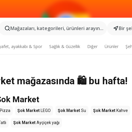
Mağazaları, kategorileri, ürünleri arayın...
Bir şe
yafet, ayakkabı & Spor
Sağlık & Güzellik
Diğer
Ürünler
Şeh
rket mağazasında 🛍️ bu hafta!
Şok Market
Pizza
Şok Market
LEGO
Şok Market
Su
Şok Market
Kahve
atlı
Şok Market
Ayçiçek yağı