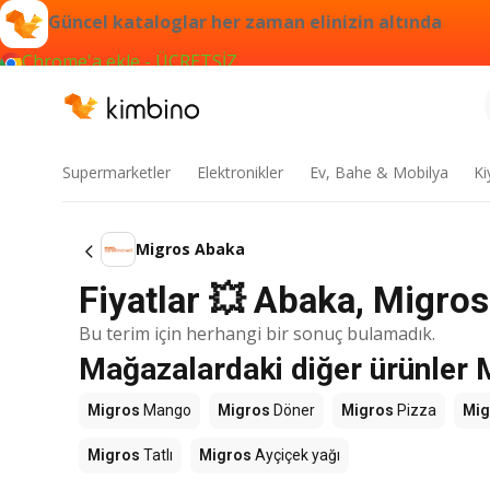
Güncel kataloglar her zaman elinizin altında
Chrome'a ekle - ÜCRETSİZ
Supermarketler
Elektronikler
Ev, Bahe & Mobilya
Ki
Migros Abaka
Fiyatlar 💥 Abaka, Migros
Bu terim için herhangi bir sonuç bulamadık.
Mağazalardaki diğer ürünler 
Migros
Mango
Migros
Döner
Migros
Pizza
Mig
Migros
Tatlı
Migros
Ayçiçek yağı