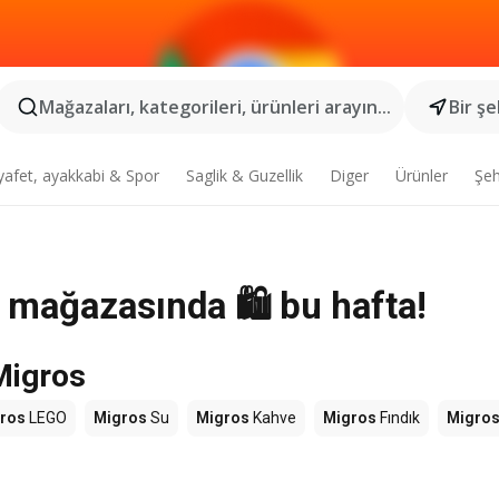
Mağazaları, kategorileri, ürünleri arayın...
Bir şe
yafet, ayakkabi & Spor
Saglik & Guzellik
Diger
Ürünler
Şeh
 mağazasında 🛍️ bu hafta!
Migros
ros
LEGO
Migros
Su
Migros
Kahve
Migros
Fındık
Migro