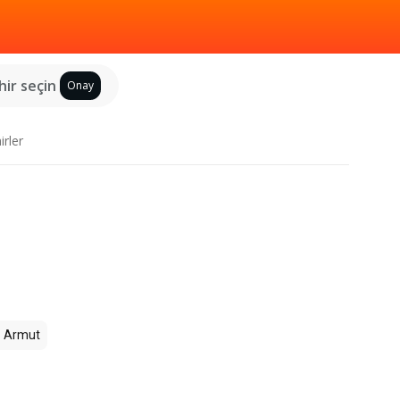
hir seçin
Onay
irler
s
Armut