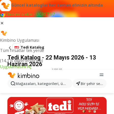
Güncel kataloglar her zaman elinizin altında
Chrome'a ekle - ÜCRETSİZ
Kimbino Uygulaması
Tedi Katalog
Tüm fırsatlar tek yerde
Tedi Katalog - 22 Mayıs 2026 - 13
(14,1 B değerlendirme)
Haziran 2026
Uygulamasını Aç
İLANLAR
Mağazaları, kategorileri, ürünleri arayın...
Bir şehir seçin