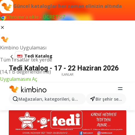
Güncel kataloglar her zaman elinizin altında
Chrome'a ekle - ÜCRETSİZ
Kimbino Uygulaması
Tedi Katalog
Tüm fırsatlar tek yerde
Tedi Katalog - 17 - 22 Haziran 2026
(14,1 B değerlendirme)
İLANLAR
Uygulamasını Aç
Mağazaları, kategorileri, ürünleri arayın...
Bir şehir seçin