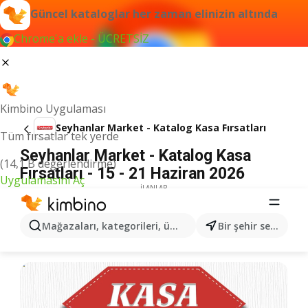
Güncel kataloglar her zaman elinizin altında
Chrome'a ekle - ÜCRETSİZ
Kimbino Uygulaması
Seyhanlar Market - Katalog Kasa Fırsatları
Tüm fırsatlar tek yerde
Seyhanlar Market - Katalog Kasa
(14,1 B değerlendirme)
Fırsatları - 15 - 21 Haziran 2026
Uygulamasını Aç
İLANLAR
Mağazaları, kategorileri, ürünleri arayın...
Bir şehir seçin