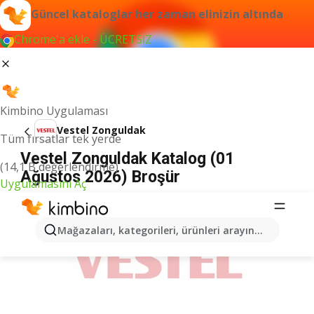
Güncel kataloglar her zaman elinizin altında
Chrome'a ekle - ÜCRETSİZ
Kimbino Uygulaması
Vestel Zonguldak
Tüm fırsatlar tek yerde
Vestel Zonguldak Katalog (01
(14,1 B değerlendirme)
Ağustos 2026) Broşür
Uygulamasını Aç
İLANLAR
Mağazaları, kategorileri, ürünleri arayın...