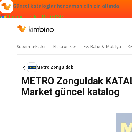
Güncel kataloglar her zaman elinizin altında
Chrome'a ekle - ÜCRETSİZ
Süpermarketler
Elektronikler
Ev, Bahe & Mobilya
Kı
Metro Zonguldak
METRO Zonguldak KATALO
Market güncel katalog