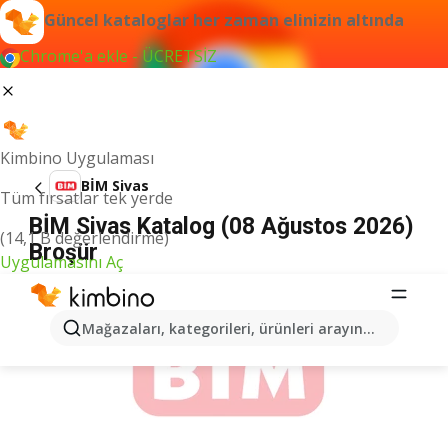
Güncel kataloglar her zaman elinizin altında
Chrome'a ekle - ÜCRETSİZ
Kimbino Uygulaması
BİM Sivas
Tüm fırsatlar tek yerde
BİM Sivas Katalog (08 Ağustos 2026)
(14,1 B değerlendirme)
Broşür
Uygulamasını Aç
İLANLAR
Mağazaları, kategorileri, ürünleri arayın...