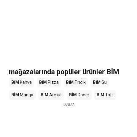
mağazalarında popüler ürünler BİM
BİM
Kahve
BİM
Pizza
BİM
Fındık
BİM
Su
BİM
Mango
BİM
Armut
BİM
Döner
BİM
Tatlı
İLANLAR