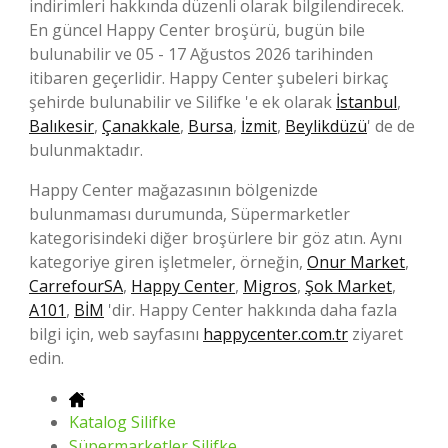
indirimleri hakkında düzenli olarak bilgilendirecek.
En güncel Happy Center broşürü, bugün bile
bulunabilir ve 05 - 17 Ağustos 2026 tarihinden
itibaren geçerlidir. Happy Center şubeleri birkaç
şehirde bulunabilir ve Silifke 'e ek olarak
İstanbul
,
Balıkesir
,
Çanakkale
,
Bursa
,
İzmit
,
Beylikdüzü
' de de
bulunmaktadır.
Happy Center mağazasının bölgenizde
bulunmaması durumunda, Süpermarketler
kategorisindeki diğer broşürlere bir göz atın. Aynı
kategoriye giren işletmeler, örneğin,
Onur Market
,
CarrefourSA
,
Happy Center
,
Migros
,
Şok Market
,
A101
,
BİM
'dir. Happy Center hakkında daha fazla
bilgi için, web sayfasını
happycenter.com.tr
ziyaret
edin.
Katalog Silifke
Süpermarketler Silifke