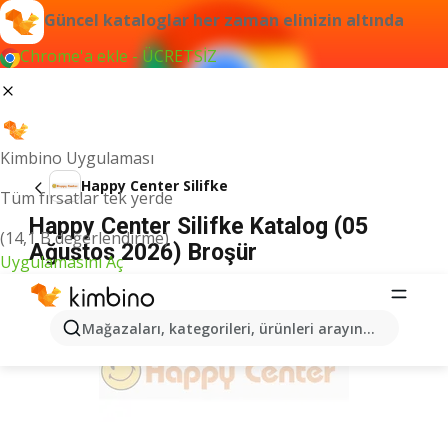
Güncel kataloglar her zaman elinizin altında
Chrome'a ekle - ÜCRETSİZ
Kimbino Uygulaması
Happy Center Silifke
Tüm fırsatlar tek yerde
Happy Center Silifke Katalog (05
(14,1 B değerlendirme)
Ağustos 2026) Broşür
Uygulamasını Aç
İLANLAR
Mağazaları, kategorileri, ürünleri arayın...