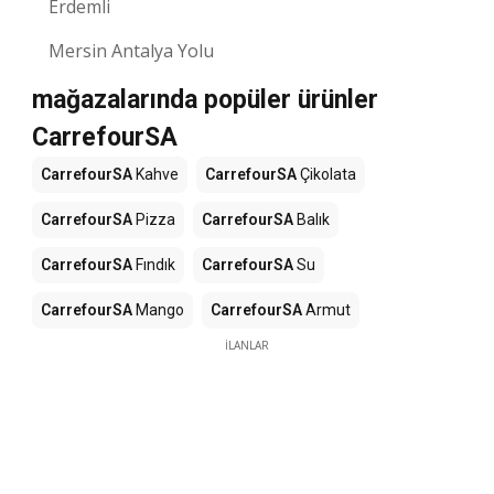
Erdemli
Mersin Antalya Yolu
mağazalarında popüler ürünler
CarrefourSA
CarrefourSA
Kahve
CarrefourSA
Çikolata
CarrefourSA
Pizza
CarrefourSA
Balık
CarrefourSA
Fındık
CarrefourSA
Su
CarrefourSA
Mango
CarrefourSA
Armut
İLANLAR