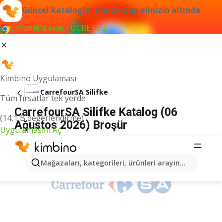
Güncel kataloglar her zaman elinizin altında
Chrome'a ekle - ÜCRETSİZ
Kimbino Uygulaması
CarrefourSA Silifke
Tüm fırsatlar tek yerde
CarrefourSA Silifke Katalog (06
(14,1 B değerlendirme)
Ağustos 2026) Broşür
Uygulamasını Aç
İLANLAR
Mağazaları, kategorileri, ürünleri arayın...