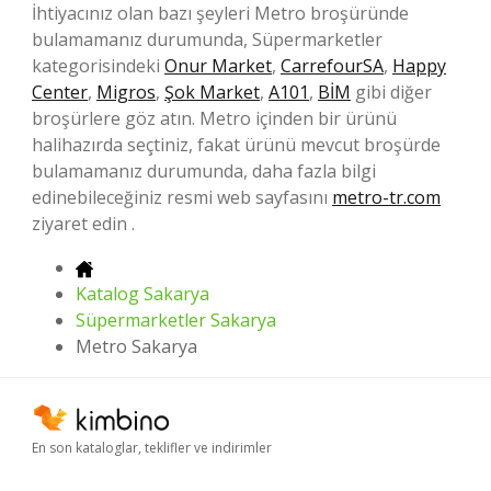
İhtiyacınız olan bazı şeyleri Metro broşüründe
bulamamanız durumunda, Süpermarketler
kategorisindeki
Onur Market
,
CarrefourSA
,
Happy
Center
,
Migros
,
Şok Market
,
A101
,
BİM
gibi diğer
broşürlere göz atın. Metro içinden bir ürünü
halihazırda seçtiniz, fakat ürünü mevcut broşürde
bulamamanız durumunda, daha fazla bilgi
edinebileceğiniz resmi web sayfasını
metro-tr.com
ziyaret edin .
Katalog Sakarya
Süpermarketler Sakarya
Metro Sakarya
En son kataloglar, teklifler ve indirimler