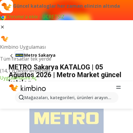
Güncel kataloglar her zaman elinizin altında
Chrome'a ekle - ÜCRETSİZ
Kimbino Uygulaması
Metro Sakarya
Tüm fırsatlar tek yerde
METRO Sakarya KATALOG | 05
(14,1 B değerlendirme)
Ağustos 2026 | Metro Market güncel
Uygulamasını Aç
katalog
İLANLAR
Mağazaları, kategorileri, ürünleri arayın...