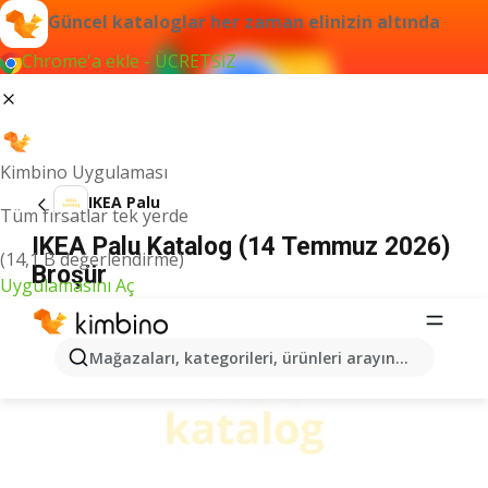
Güncel kataloglar her zaman elinizin altında
Chrome'a ekle - ÜCRETSİZ
Kimbino Uygulaması
IKEA Palu
Tüm fırsatlar tek yerde
IKEA Palu Katalog (14 Temmuz 2026)
(14,1 B değerlendirme)
Broşür
Uygulamasını Aç
İLANLAR
Mağazaları, kategorileri, ürünleri arayın...