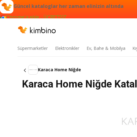
Güncel kataloglar her zaman elinizin altında
Chrome'a ekle - ÜCRETSİZ
Süpermarketler
Elektronikler
Ev, Bahe & Mobilya
Kı
Karaca Home Niğde
Karaca Home Niğde Katal