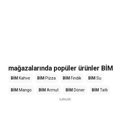
mağazalarında popüler ürünler BİM
BİM
Kahve
BİM
Pizza
BİM
Fındık
BİM
Su
BİM
Mango
BİM
Armut
BİM
Döner
BİM
Tatlı
İLANLAR