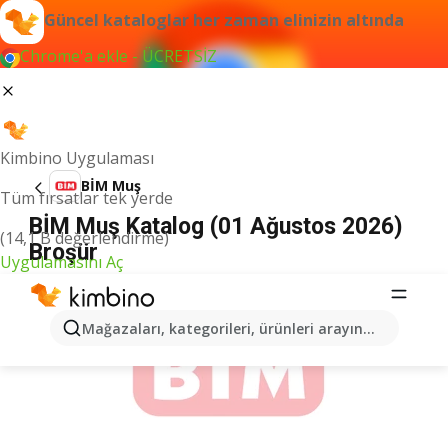
Güncel kataloglar her zaman elinizin altında
Chrome'a ekle - ÜCRETSİZ
Kimbino Uygulaması
BİM Muş
Tüm fırsatlar tek yerde
BİM Muş Katalog (01 Ağustos 2026)
(14,1 B değerlendirme)
Broşür
Uygulamasını Aç
İLANLAR
Mağazaları, kategorileri, ürünleri arayın...