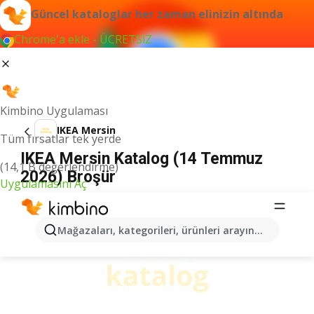
Güncel kataloglar her zaman elinizin altında
Chrome'a ekle - ÜCRETSİZ
Kimbino Uygulaması
IKEA Mersin
Tüm fırsatlar tek yerde
IKEA Mersin Katalog (14 Temmuz
(14,1 B değerlendirme)
2026) Broşür
Uygulamasını Aç
İLANLAR
Mağazaları, kategorileri, ürünleri arayın...