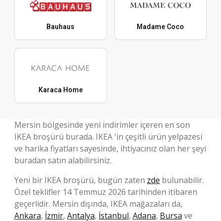
Bauhaus
Madame Coco
Karaca Home
Mersin bölgesinde yeni indirimler içeren en son
IKEA broşürü burada. IKEA 'in çeşitli ürün yelpazesi
ve harika fiyatları sayesinde, ihtiyacınız olan her şeyi
buradan satın alabilirsiniz.
Yeni bir IKEA broşürü, bugün zaten
zde
bulunabilir.
Özel teklifler 14 Temmuz 2026 tarihinden itibaren
geçerlidir. Mersin dışında, IKEA mağazaları da,
Ankara
,
İzmir
,
Antalya
,
İstanbul
,
Adana
,
Bursa
ve