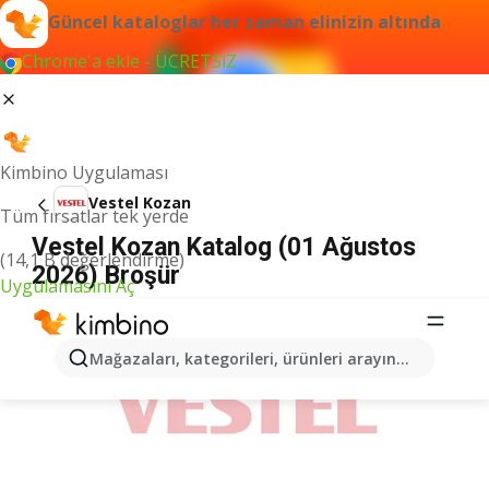
Güncel kataloglar her zaman elinizin altında
Chrome'a ekle - ÜCRETSİZ
Kimbino Uygulaması
Vestel Kozan
Tüm fırsatlar tek yerde
Vestel Kozan Katalog (01 Ağustos
(14,1 B değerlendirme)
2026) Broşür
Uygulamasını Aç
İLANLAR
Mağazaları, kategorileri, ürünleri arayın...