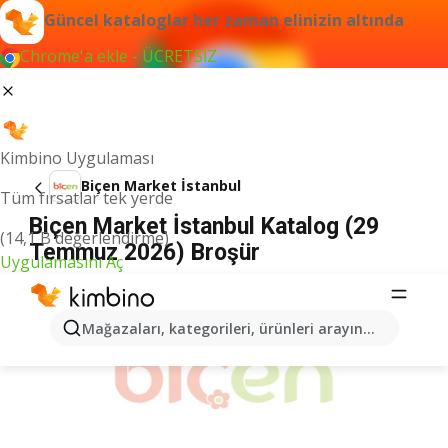
Güncel kataloglar her zaman elinizin altında
Chrome'a ekle - ÜCRETSİZ
Kimbino Uygulaması
Biçen Market İstanbul
Tüm fırsatlar tek yerde
Biçen Market İstanbul Katalog (29
(14,1 B değerlendirme)
Temmuz 2026) Broşür
Uygulamasını Aç
İLANLAR
Mağazaları, kategorileri, ürünleri arayın...