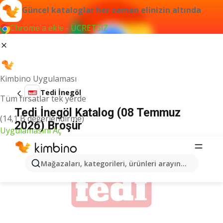
Güncel kataloglar her zaman elinizin altında
Chrome'a ekle - ÜCRETSİZ
Kimbino Uygulaması
Tedi İnegöl
Tüm fırsatlar tek yerde
Tedi İnegöl Katalog (08 Temmuz
(14,1 B değerlendirme)
2026) Broşür
Uygulamasını Aç
İLANLAR
Mağazaları, kategorileri, ürünleri arayın...