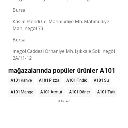
Bursa
Kasım Efendi Cd. Mahmudiye Mh. Mahmudiye
Mah İnegöl 73
Bursa
İnegöl Caddesi Orhaniye Mh. Işıkkale Sok İnegöl
2A/11-12
mağazalarında popüler ürünler A101
A101
Kahve
A101
Pizza
A101
Fındık
A101
Su
A101
Mango
A101
Armut
A101
Döner
A101
Tatlı
İLANLAR