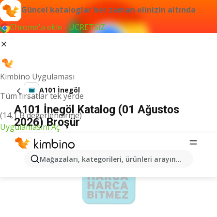
Güncel kataloglar her zaman elinizin altında
Chrome'a ekle - ÜCRETSİZ
Kimbino Uygulaması
A101 İnegöl
Tüm fırsatlar tek yerde
A101 İnegöl Katalog (01 Ağustos
(14,1 B değerlendirme)
2026) Broşür
Uygulamasını Aç
İLANLAR
Mağazaları, kategorileri, ürünleri arayın...