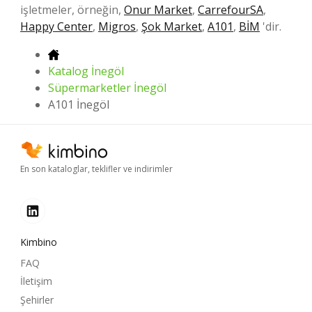
işletmeler, örneğin,
Onur Market
,
CarrefourSA
,
Happy Center
,
Migros
,
Şok Market
,
A101
,
BİM
'dir.
Katalog İnegöl
Süpermarketler İnegöl
A101 İnegöl
En son kataloglar, teklifler ve indirimler
Kimbino
FAQ
İletişim
Şehirler