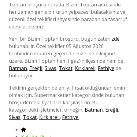
Toptan broşürü burada. Bizim Toptan adresinde
her zaman geniş bir ürün yelpazesi bulacaksınız ve
düzenli özel teklifleri sayesinde paradan da tasarruf
edebileceksiniz.
Yeni bir Bizim Toptan broşürü, bugün zaten
zde
bulunabilir. Özel teklifler 05 Ağustos 2026
tarihinden itibaren geçerlidir. Sizin de bildiğiniz
üzere, Bizim Toptan hem Ilgaz'in ilçesinde hem de
Batman
,
Ereğli
,
Sivas
,
Tokat
,
Kırklareli
,
Fethiye
'de
bulunuyor.
Teklifin gerçekten de en iyi fırsat olduğundan emin
olmak için, Süpermarketler kategorisinde bulunan
broşürlerdeki fiyatlarla karşılaştırın. Bu
kategorideki işletmeler, örneğin,
Batman
,
Ereğli
,
Sivas
,
Tokat
,
Kırklareli
,
Fethiye
.
Katalog Ilgaz