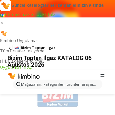
Güncel kataloglar her zaman elinizin altında
Chrome'a ekle - ÜCRETSİZ
Kimbino Uygulaması
Bizim Toptan Ilgaz
Tüm fırsatlar tek yerde
Bizim Toptan Ilgaz KATALOG 06
(14,1 B değerlendirme)
Ağustos 2026
Uygulamasını Aç
İLANLAR
Mağazaları, kategorileri, ürünleri arayın...