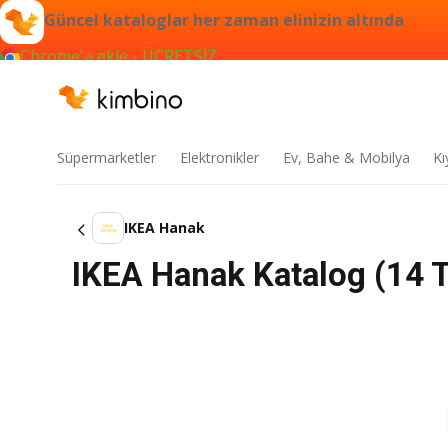
Güncel kataloglar her zaman elinizin altında
Chrome'a ekle - ÜCRETSİZ
Süpermarketler
Elektronikler
Ev, Bahe & Mobilya
Kı
IKEA Hanak
IKEA Hanak Katalog (14