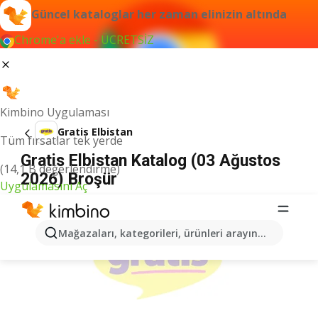
Güncel kataloglar her zaman elinizin altında
Chrome'a ekle - ÜCRETSİZ
Kimbino Uygulaması
Gratis Elbistan
Tüm fırsatlar tek yerde
Gratis Elbistan Katalog (03 Ağustos
(14,1 B değerlendirme)
2026) Broşür
Uygulamasını Aç
İLANLAR
Mağazaları, kategorileri, ürünleri arayın...