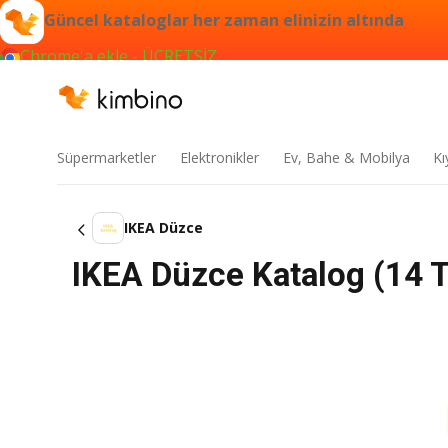
Güncel kataloglar her zaman elinizin altında
Chrome'a ekle - ÜCRETSİZ
Süpermarketler
Elektronikler
Ev, Bahe & Mobilya
Kı
IKEA Düzce
IKEA Düzce Katalog (14